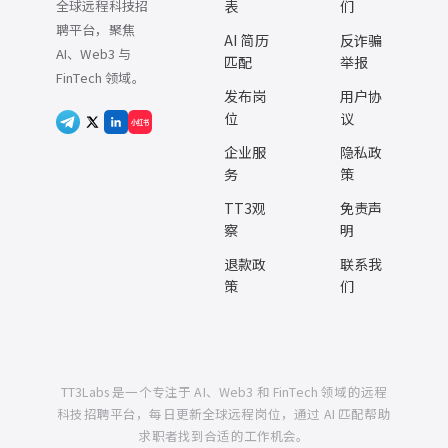
全球远程科技招
表
们
聘平台，聚焦
AI 简历
反诈骗
AI、Web3 与
匹配
举报
FinTech 领域。
发布岗
用户协
位
议
小红书
企业服
隐私政
务
策
TT3观
免责声
察
明
退款政
联系我
策
们
TT3Labs 是一个专注于 AI、Web3 和 FinTech 领域的远程
科技招聘平台，每日更新全球远程岗位，通过 AI 匹配帮助
求职者找到合适的工作机会。