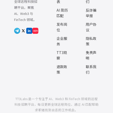
全球远程科技招
表
们
聘平台，聚焦
AI 简历
反诈骗
AI、Web3 与
匹配
举报
FinTech 领域。
发布岗
用户协
位
议
小红书
企业服
隐私政
务
策
TT3观
免责声
察
明
退款政
联系我
策
们
TT3Labs 是一个专注于 AI、Web3 和 FinTech 领域的远程
科技招聘平台，每日更新全球远程岗位，通过 AI 匹配帮助
求职者找到合适的工作机会。