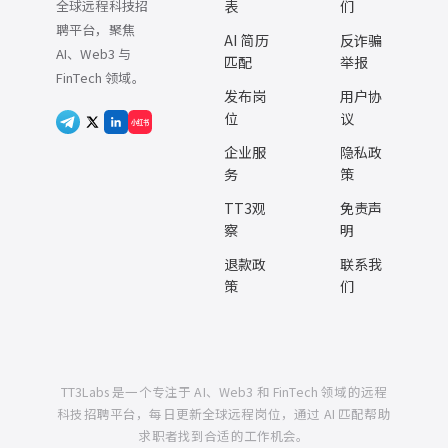
全球远程科技招
表
们
聘平台，聚焦
AI 简历
反诈骗
AI、Web3 与
匹配
举报
FinTech 领域。
发布岗
用户协
位
议
小红书
企业服
隐私政
务
策
TT3观
免责声
察
明
退款政
联系我
策
们
TT3Labs 是一个专注于 AI、Web3 和 FinTech 领域的远程
科技招聘平台，每日更新全球远程岗位，通过 AI 匹配帮助
求职者找到合适的工作机会。