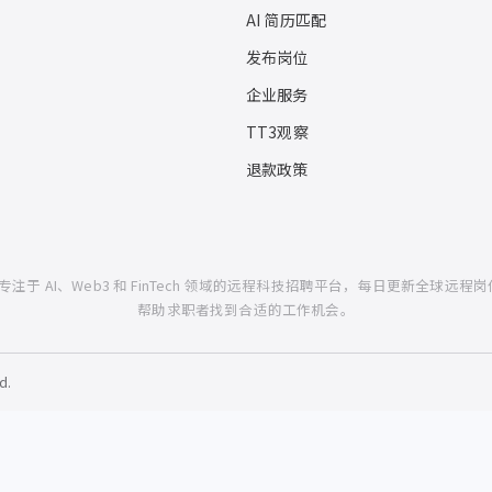
AI 简历匹配
发布岗位
企业服务
TT3观察
退款政策
一个专注于 AI、Web3 和 FinTech 领域的远程科技招聘平台，每日更新全球远程岗
帮助求职者找到合适的工作机会。
d.