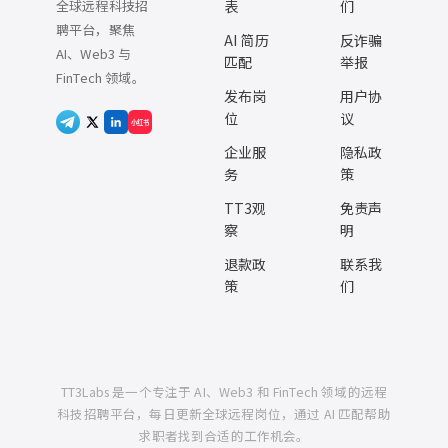
全球远程科技招
表
们
聘平台，聚焦
AI 简历
反诈骗
AI、Web3 与
匹配
举报
FinTech 领域。
发布岗
用户协
位
议
小红书
企业服
隐私政
务
策
TT3观
免责声
察
明
退款政
联系我
策
们
TT3Labs 是一个专注于 AI、Web3 和 FinTech 领域的远程
科技招聘平台，每日更新全球远程岗位，通过 AI 匹配帮助
求职者找到合适的工作机会。