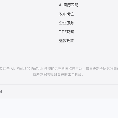
AI 简历匹配
发布岗位
企业服务
TT3观察
退款政策
一个专注于 AI、Web3 和 FinTech 领域的远程科技招聘平台，每日更新全球远程岗
帮助求职者找到合适的工作机会。
d.