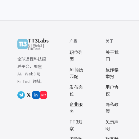
TT3Labs
产品
关于
AI | Web3 |
FinTech
职位列
关于我
全球远程科技招
表
们
聘平台，聚焦
AI 简历
反诈骗
AI、Web3 与
匹配
举报
FinTech 领域。
发布岗
用户协
位
议
小红书
企业服
隐私政
务
策
TT3观
免责声
察
明