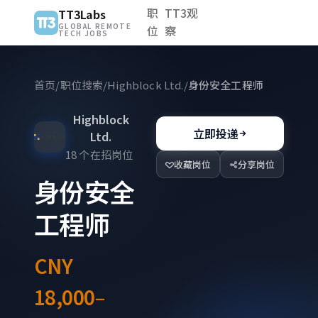
职
TT3观
TT3Labs
GLOBAL REMOTE
位
察
TECH JOBS
首页
/
职位搜索
/
Highblock Ltd.
/
身份安全工程师
Highblock
立即投递
Ltd.
18 个在招岗位
收藏岗位
分享岗位
身份安全
工程师
CNY
18,000–