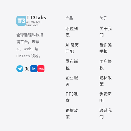
TT3Labs
产品
关于
AI | Web3 |
FinTech
职位列
关于我
全球远程科技招
表
们
聘平台，聚焦
AI 简历
反诈骗
AI、Web3 与
匹配
举报
FinTech 领域。
发布岗
用户协
位
议
小红书
企业服
隐私政
务
策
TT3观
免责声
察
明
退款政
联系我
策
们