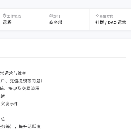
工作地点
部门
岗位方向
远程
商务部
社群 / DAO 运营
的日常运营与维护

户、充值提现等问题）

充值、提现及交易流程

绪

突发事件



总

任务等），提升活跃度
