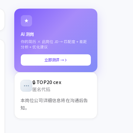
AI 测岗
你的简历 × 此岗位 JD → 匹配度 + 差距
分析 + 优化建议
立即测评 →
🔒
TOP20 cex
匿名代招
本岗位
公司详细信息将在沟通后告
知。