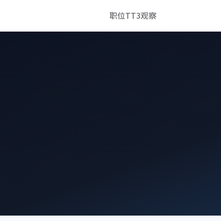
职位
TT3观察