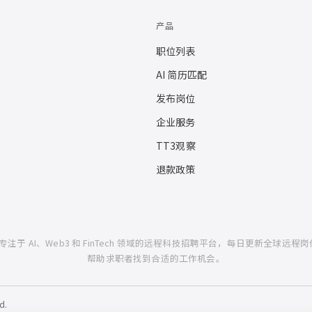
产品
职位列表
AI 简历匹配
发布岗位
企业服务
TT3观察
退款政策
一个专注于 AI、Web3 和 FinTech 领域的远程科技招聘平台，每日更新全球远程岗
帮助求职者找到合适的工作机会。
d.