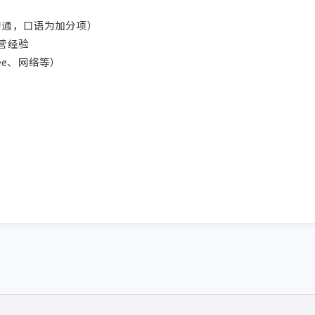
通，口语为加分项）

营经验

ee、网络等）
