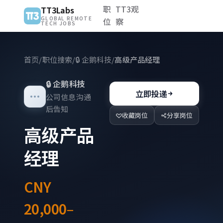
职
TT3观
TT3Labs
GLOBAL REMOTE
位
察
TECH JOBS
首页
/
职位搜索
/
🔒
企鹅科技
/
高级产品经理
🔒
企鹅科技
立即投递
公司信息沟通
后告知
收藏岗位
分享岗位
高级产品
经理
CNY
20,000–