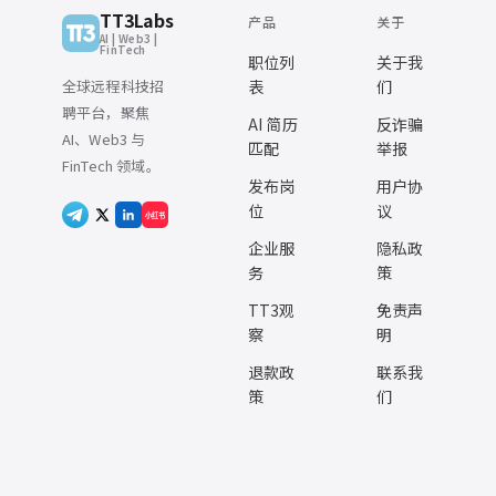
TT3Labs
产品
关于
AI | Web3 |
FinTech
职位列
关于我
全球远程科技招
表
们
聘平台，聚焦
AI 简历
反诈骗
AI、Web3 与
匹配
举报
FinTech 领域。
发布岗
用户协
位
议
小红书
企业服
隐私政
务
策
TT3观
免责声
察
明
退款政
联系我
策
们