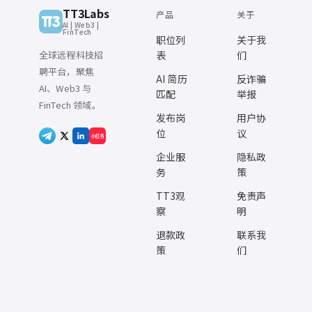
TT3Labs
产品
关于
AI | Web3 |
FinTech
职位列
关于我
全球远程科技招
表
们
聘平台，聚焦
AI 简历
反诈骗
AI、Web3 与
匹配
举报
FinTech 领域。
发布岗
用户协
位
议
小红书
企业服
隐私政
务
策
TT3观
免责声
察
明
退款政
联系我
策
们