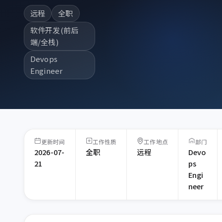
远程
全职
软件开发(前后
端/全栈)
Devops
Engineer
更新时间
工作性质
工作地点
部门
2026-07-
全职
远程
Devo
21
ps
Engi
neer