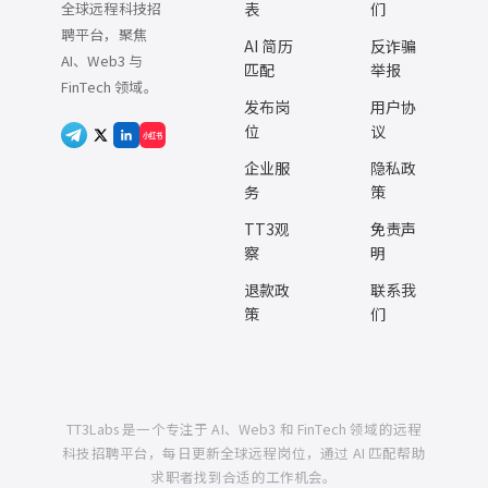
全球远程科技招
表
们
聘平台，聚焦
AI 简历
反诈骗
AI、Web3 与
匹配
举报
FinTech 领域。
发布岗
用户协
位
议
小红书
企业服
隐私政
务
策
TT3观
免责声
察
明
退款政
联系我
策
们
TT3Labs 是一个专注于 AI、Web3 和 FinTech 领域的远程
科技招聘平台，每日更新全球远程岗位，通过 AI 匹配帮助
求职者找到合适的工作机会。