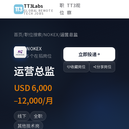
职
TT3观
TT3Labs
GLOBAL REMOTE
位
察
TECH JOBS
首页
/
职位搜索
/
NOKEX
/
运营总监
NOKEX
立即投递
5 个在招岗位
运营总监
收藏岗位
分享岗位
USD 6,000
–12,000/月
线下
全职
其他技术岗