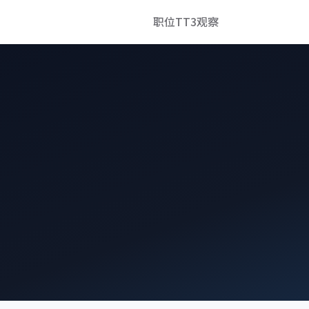
职位
TT3观察