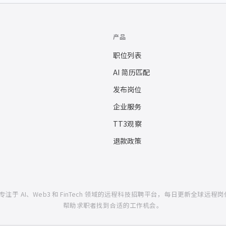
产品
职位列表
AI 简历匹配
发布岗位
企业服务
TT3观察
退款政策
一个专注于 AI、Web3 和 FinTech 领域的远程科技招聘平台，每日更新全球远程岗
帮助求职者找到合适的工作机会。