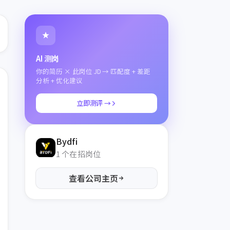
AI 测岗
你的简历 × 此岗位 JD → 匹配度 + 差距
分析 + 优化建议
立即测评 →
Bydfi
1 个在招岗位
查看公司主页