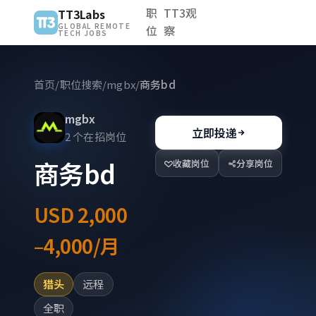
职
TT3观
TT3Labs
GLOBAL REMOTE
位
察
TECH JOBS
首页
/
职位搜索
/
mgbx
/
商务bd
mgbx
立即投递
2 个在招岗位
商务bd
收藏岗位
分享岗位
USD 2,000
–4,000/月
猎头
远程
全职