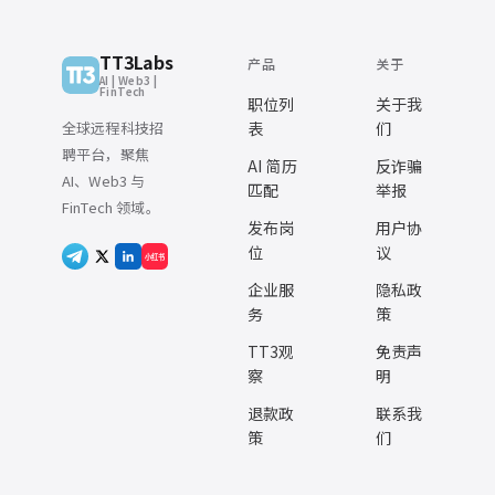
TT3Labs
产品
关于
AI | Web3 |
FinTech
职位列
关于我
全球远程科技招
表
们
聘平台，聚焦
AI 简历
反诈骗
AI、Web3 与
匹配
举报
FinTech 领域。
发布岗
用户协
位
议
小红书
企业服
隐私政
务
策
TT3观
免责声
察
明
退款政
联系我
策
们