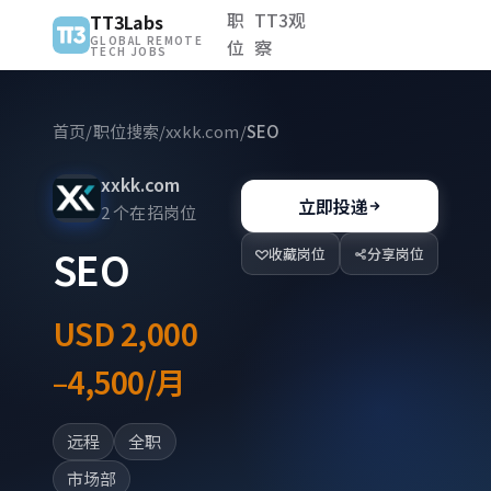
职
TT3观
TT3Labs
GLOBAL REMOTE
位
察
TECH JOBS
首页
/
职位搜索
/
xxkk.com
/
SEO
xxkk.com
立即投递
2 个在招岗位
SEO
收藏岗位
分享岗位
USD 2,000
–4,500/月
远程
全职
市场部