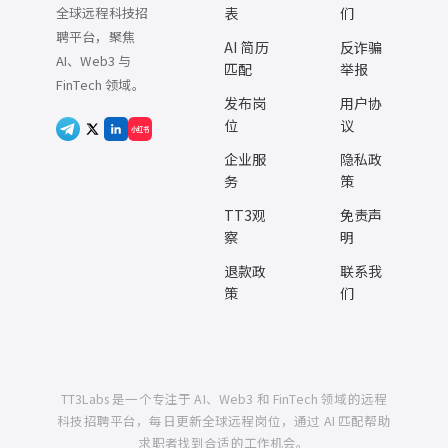
全球远程科技招
表
们
聘平台，聚焦
AI 简历
反诈骗
AI、Web3 与
匹配
举报
FinTech 领域。
发布岗
用户协
位
议
小红书
企业服
隐私政
务
策
TT3观
免责声
察
明
退款政
联系我
策
们
TT3Labs 是一个专注于 AI、Web3 和 FinTech 领域的远程
科技招聘平台，每日更新全球远程岗位，通过 AI 匹配帮助
求职者找到合适的工作机会。