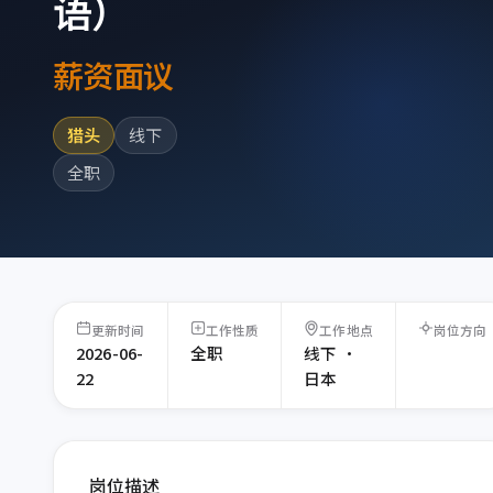
语）
薪资面议
猎头
线下
全职
更新时间
工作性质
工作地点
岗位方向
2026-06-
全职
线下 ·
22
日本
岗位描述