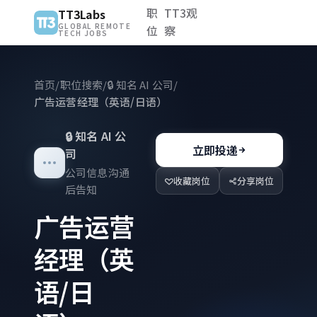
职
TT3观
TT3Labs
GLOBAL REMOTE
位
察
TECH JOBS
首页
/
职位搜索
/
🔒
知名 AI 公司
/
广告运营经理（英语/日语）
🔒
知名 AI 公
立即投递
司
公司信息沟通
收藏岗位
分享岗位
后告知
广告运营
经理（英
语/日