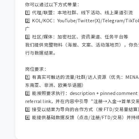
你可以通过以下方式带量：

1️⃣  代理/联盟：本地社群、线下活动、线上渠道引流

2️⃣  KOL/KOC：YouTube/Twitter(X)/Telegram/Tik
广

3️⃣  社区/媒体：加密社区、资讯渠道、任务平台等

我们提供完整物料（海报、文案、活动落地页），你负
行与数据结果。

岗位要求：

1️⃣  有真实可触达的流量/社群/达人资源（优先：MEN
东南亚、非洲、欧美华语圈）

2️⃣  能按照要求执行：description + pinned comment 
referral link，并在内容中引导“注册→入金→首单交易
3️⃣  接受以结果为导向的合作方式（按 FTD/交易量结算）
4️⃣  能提供基础数据反馈（点击/注册/FTD/交易）并持