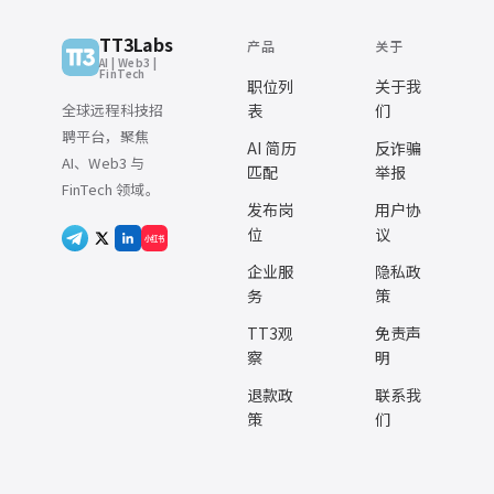
TT3Labs
产品
关于
AI | Web3 |
FinTech
职位列
关于我
全球远程科技招
表
们
聘平台，聚焦
AI 简历
反诈骗
AI、Web3 与
匹配
举报
FinTech 领域。
发布岗
用户协
位
议
小红书
企业服
隐私政
务
策
TT3观
免责声
察
明
退款政
联系我
策
们