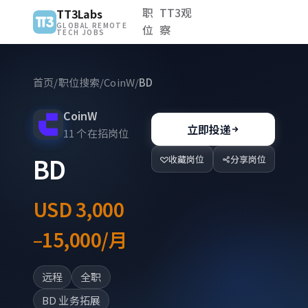
职
TT3观
TT3Labs
GLOBAL REMOTE
位
察
TECH JOBS
首页
/
职位搜索
/
CoinW
/
BD
CoinW
立即投递
11 个在招岗位
BD
收藏岗位
分享岗位
USD 3,000
–15,000/月
远程
全职
BD 业务拓展