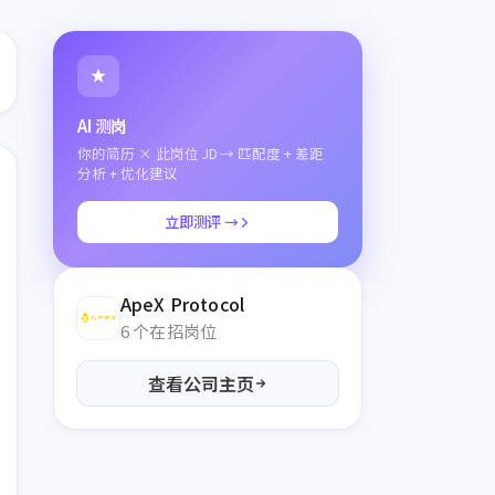
AI 测岗
你的简历 × 此岗位 JD → 匹配度 + 差距
分析 + 优化建议
立即测评 →
ApeX Protocol
6 个在招岗位
查看公司主页