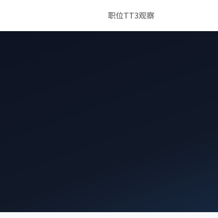
职位
TT3观察